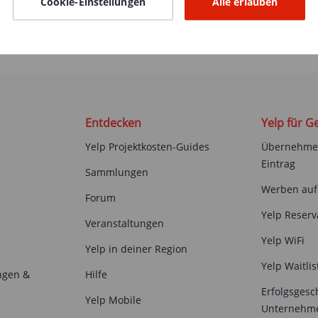
Cookie-Einstellungen
Alle erlauben
Entdecken
Yelp für G
Yelp Projektkosten-Guides
Übernehmen
Eintrag
Sammlungen
Werben auf
Forum
Yelp Reserv
Veranstaltungen
Yelp WiFi
Yelp in deiner Region
Yelp Waitlis
ngen &
Hilfe
Erfolgsgesc
Yelp Mobile
Unternehm