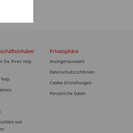
eschäftsinhaber
Privatsphäre
 Sie Ihren Yelp-
Anzeigenauswahl
Datenschutzrichtlinien
 Yelp
Cookie-Einstellungen
ations
Persönliche Daten
t
hichten von
en