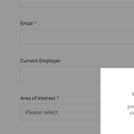
apply_text_required
Email
*
Current Employer
apply_text_required
Area of Interest
*
pe
s