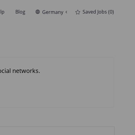
Language
German
lp
Blog
Saved Jobs
(0)
Germany
selected
ocial networks.
ired