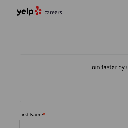
-
Join faster by
apply_text_required
First Name
*