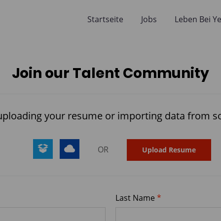
Skip to main content
Startseite
Jobs
Leben Bei Ye
Join our Talent Community
 uploading your resume or importing data from s
OR
apply_text_requ
Last Name
*